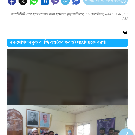
আপনার মতামত প্রদান করুন
কনটেন্টটি শেষ হাল-নাগাদ করা হয়েছে: বৃহস্পতিবার, ১৬ সেপ্টেম্বর, ২০২১ এ ০৯:১৫
PM
নব-যোগদানকৃত এ জি এম(ওএন্ডএম) মহোদয়কে বরণ।