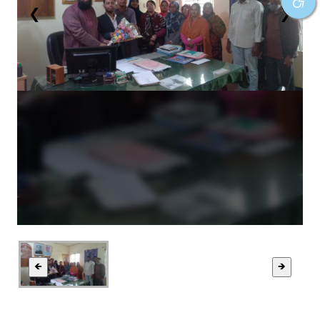
❮
❯
🡸
🡺