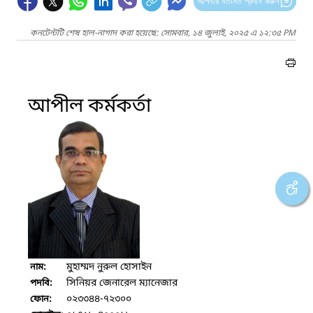
আপনার মতামত প্রদান করুন
কনটেন্টটি শেষ হাল-নাগাদ করা হয়েছে: সোমবার, ১৪ জুলাই, ২০২৫ এ ১২:৩৫ PM
আপীল কর্মকর্তা
মুহাম্মদ নুরুল হোসাইন
নাম:
সিনিয়র জেনারেল ম্যানেজার
পদবি:
০২৩৩৪৪-৭২৩০০
ফোন: